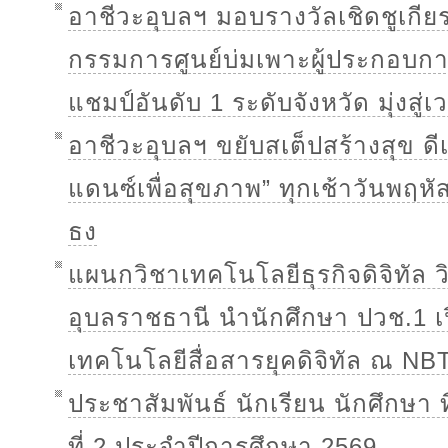
อาชีวะอุบลฯ มอบรางวัลเชิดชูเกี
กรรมการศูนย์บ่มเพาะผู้ประกอบกา
แชมป์อันดับ 1 ระดับจังหวัด มุ่งสู่
อาชีวะอุบลฯ ขยับสเต็ปสร้างสุข ดี
แดนซ์เพื่อสุขภาพ” ทุกเช้าวันพฤหั
ธง
แผนกวิชาเทคโนโลยีธุรกิจดิจิทัล 
อุบลราชธานี นำนักศึกษา ปวช.1 เปิ
เทคโนโลยีสื่อสารยุคดิจิทัล ณ NB
ประชาสัมพันธ์ นักเรียน นักศึกษา
ที่ 2 ประจำปีการศึกษา 2569