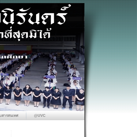
บสารสนเทศ
@UVC