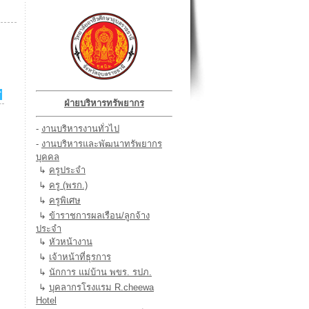
ฝ่ายบริหารทรัพยากร
-
งานบริหารงานทั่วไป
-
งานบริหารและพัฒนาทรัพยากร
บุคคล
↳
ครูประจำ
↳
ครู (พรก.)
↳
ครูพิเศษ
↳
ข้าราชการผลเรือน/ลูกจ้าง
ประจำ
↳
หัวหน้างาน
↳
เจ้าหน้าที่ธุรการ
↳
นักการ แม่บ้าน พขร. รปภ.
↳
บุคลากรโรงแรม R.cheewa
Hotel