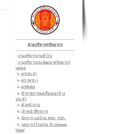
ฝ่ายบริหารทรัพยากร
-
งานบริหารงานทั่วไป
-
งานบริหารและพัฒนาทรัพยากร
บุคคล
↳
ครูประจำ
↳
ครู (พรก.)
↳
ครูพิเศษ
↳
ข้าราชการผลเรือน/ลูกจ้าง
ประจำ
↳
หัวหน้างาน
↳
เจ้าหน้าที่ธุรการ
↳
นักการ แม่บ้าน พขร. รปภ.
↳
บุคลากรโรงแรม R.cheewa
Hotel