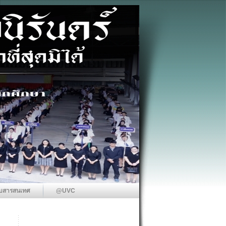
บสารสนเทศ
@UVC