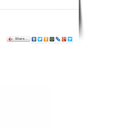
Share…