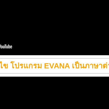
ก้ไข โปรแกรม EVANA เป็นภาษาต