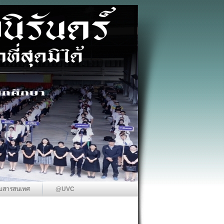
บสารสนเทศ
@UVC