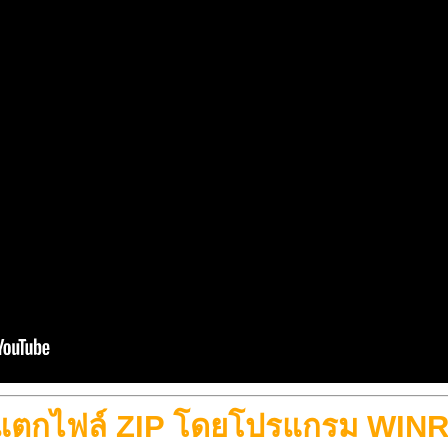
ธีแตกไฟล์ ZIP โดยโปรแกรม WIN