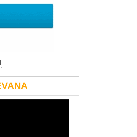
ด
 EVANA