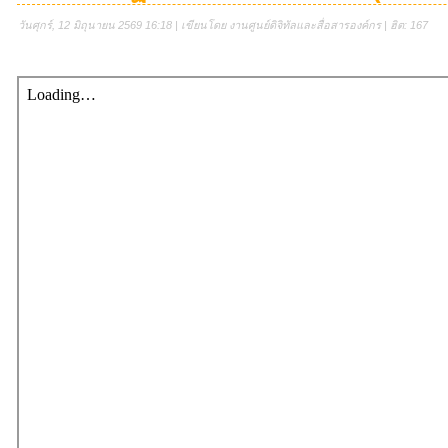
วันศุกร์, 12 มิถุนายน 2569 16:18 | เขียนโดย งานศูนย์ดิจิทัลและสื่อสารองค์กร | ฮิต: 167