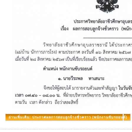
อ่านเพิ่มเติม: ประกาศผลการสอบลูกจ้างชั่วคราว (พนักงานขับรถยนต์)