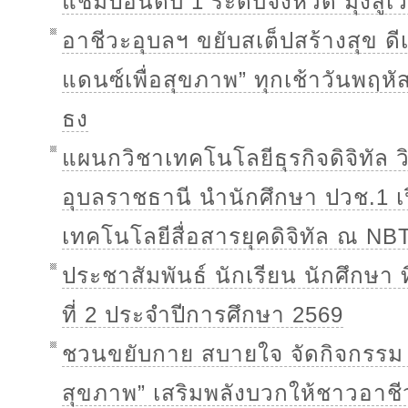
แชมป์อันดับ 1 ระดับจังหวัด มุ่งสู่
อาชีวะอุบลฯ ขยับสเต็ปสร้างสุข ดี
แดนซ์เพื่อสุขภาพ” ทุกเช้าวันพฤหั
ธง
แผนกวิชาเทคโนโลยีธุรกิจดิจิทัล 
อุบลราชธานี นำนักศึกษา ปวช.1 เปิ
เทคโนโลยีสื่อสารยุคดิจิทัล ณ NB
ประชาสัมพันธ์ นักเรียน นักศึกษา
ที่ 2 ประจำปีการศึกษา 2569
ชวนขยับกาย สบายใจ จัดกิจกรรม 
สุขภาพ” เสริมพลังบวกให้ชาวอาชี