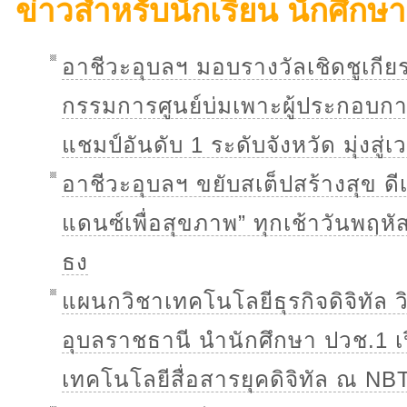
ข่าวสำหรับนักเรียน นักศึกษา
อาชีวะอุบลฯ มอบรางวัลเชิดชูเกี
กรรมการศูนย์บ่มเพาะผู้ประกอบกา
แชมป์อันดับ 1 ระดับจังหวัด มุ่งสู่
อาชีวะอุบลฯ ขยับสเต็ปสร้างสุข ดี
แดนซ์เพื่อสุขภาพ” ทุกเช้าวันพฤหั
ธง
แผนกวิชาเทคโนโลยีธุรกิจดิจิทัล 
อุบลราชธานี นำนักศึกษา ปวช.1 เปิ
เทคโนโลยีสื่อสารยุคดิจิทัล ณ NB