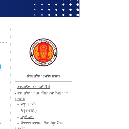
ฝ่ายบริหารทรัพยากร
-
งานบริหารงานทั่วไป
-
งานบริหารและพัฒนาทรัพยากร
บุคคล
↳
ครูประจำ
↳
ครู (พรก.)
↳
ครูพิเศษ
น
↳
ข้าราชการผลเรือน/ลูกจ้าง
ประจำ