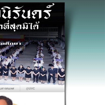
บสารสนเทศ
@UVC