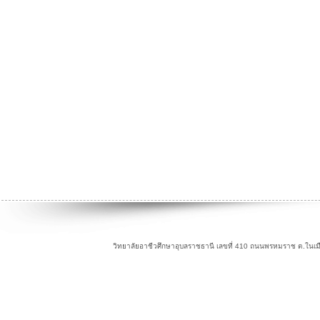
วิทยาลัยอาชีวศึกษาอุบลราชธานี เลขที่ 410 ถนนพรหมราช ต.ในเม