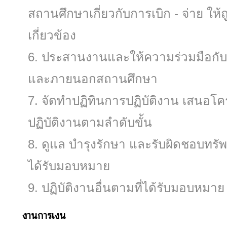
สถานศึกษาเกี่ยวกับการเบิก - จ่าย ให้ถ
เกี่ยวข้อง
ประสานงานและให้ความร่วมมือกับห
และภายนอกสถานศึกษา
จัดทําปฏิทินการปฏิบัติงาน เสน
ปฏิบัติงานตามลําดับขั้น
ดูแล บํารุงรักษา และรับผิดชอบทรั
ได้รับมอบหมาย
ปฏิบัติงานอื่นตามที่ได้รับมอบหมาย