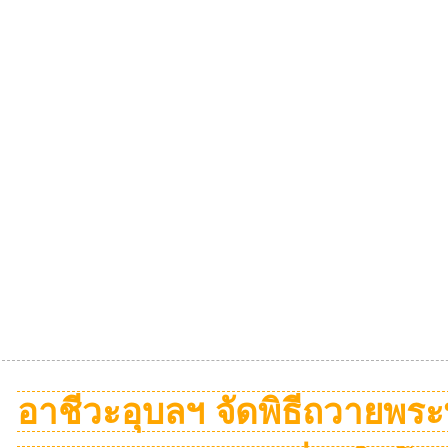
อาชีวะอุบลฯ จัดพิธีถวายพ