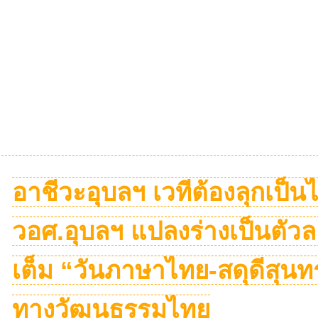
อาชีวะอุบลฯ เวทีต้องลุกเป็นไ
วอศ.อุบลฯ แปลงร่างเป็นตัว
เต็ม “วันภาษาไทย-สดุดีสุนท
ทางวัฒนธรรมไทย