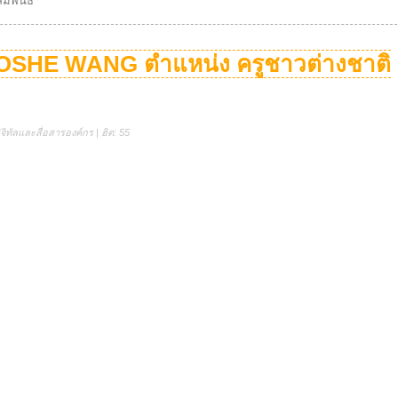
ัมพันธ์
IAOSHE WANG ตำแหน่ง ครูชาวต่างชาติ
ิทัลและสื่อสารองค์กร | ฮิต: 55