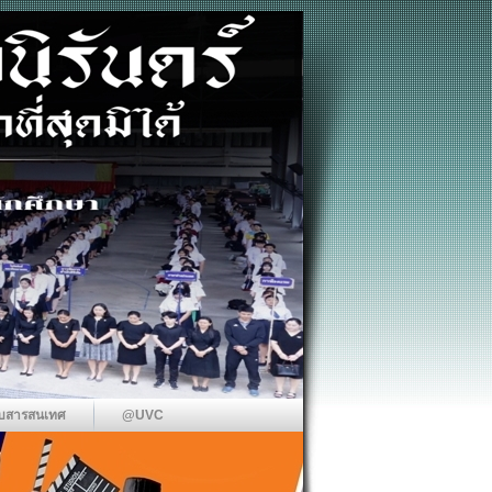
บสารสนเทศ
@UVC