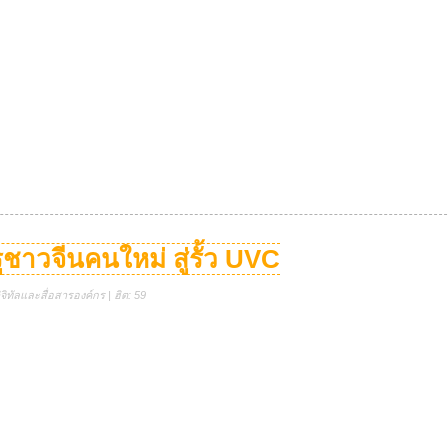
ชาวจีนคนใหม่ สู่รั้ว UVC
ิทัลและสื่อสารองค์กร | ฮิต: 59