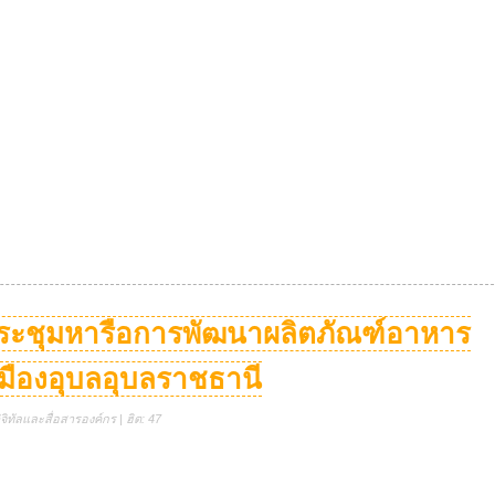
ประชุมหารือการพัฒนาผลิตภัณฑ์อาหาร
มืองอุบลอุบลราชธานี
ิทัลและสื่อสารองค์กร | ฮิต: 47