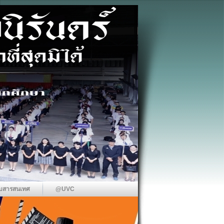
บสารสนเทศ
@UVC