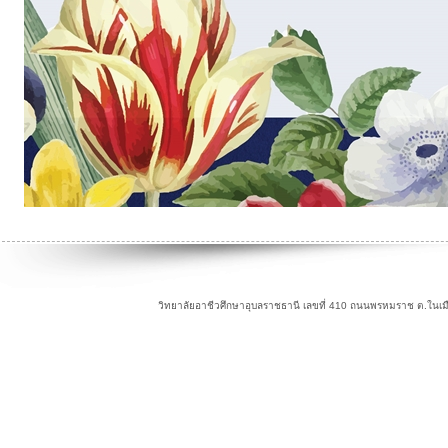
วิทยาลัยอาชีวศึกษาอุบลราชธานี เลขที่ 410 ถนนพรหมราช ต.ในเม