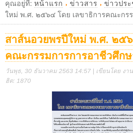
คุณอยู่ที่:
หน้าแรก
ข่าวสาร
ข่าวประ
ใหม่ พ.ศ. ๒๕๖๔ โดย เลขาธิการคณะกร
สาส์นอวยพรปีใหม่ พ.ศ. ๒๕
คณะกรรมการการอาชีวศึกษ
วันพุธ, 30 ธันวาคม 2563 14:57 | เขียนโดย งานศู
ฮิต: 1870