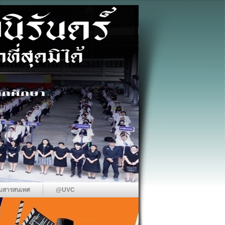
บสารสนเทศ
@UVC