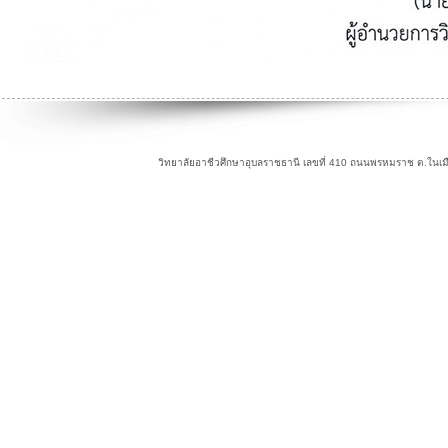
วิทยาลัยอาชีวศึกษาอุบลราชธานี เลขที่ 410 ถนนพรหมราช ต.ในเม