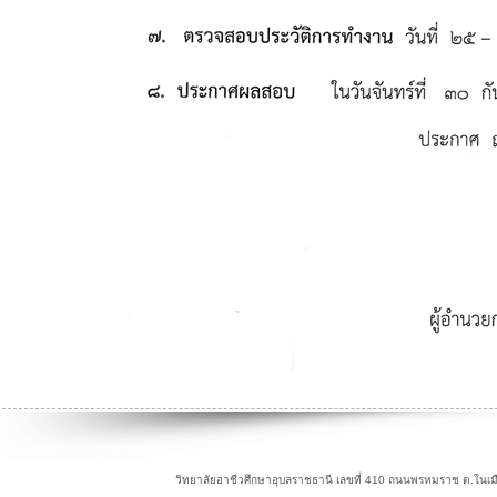
วิทยาลัยอาชีวศึกษาอุบลราชธานี เลขที่ 410 ถนนพรหมราช ต.ในเม