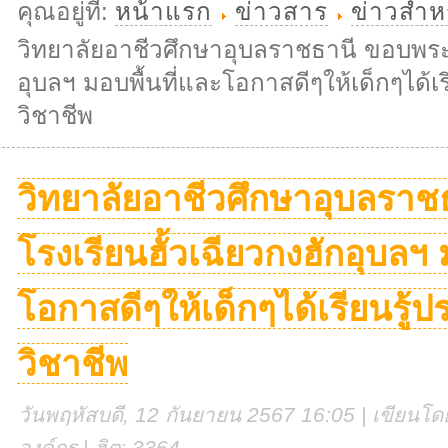
คุณอยู่ที่:
หน้าแรก
ข่าวสาร
ข่าวสำหร
วิทยาลัยอาชีวศึกษาอุบลราชธานี ขอบพระค
อุบลฯ มอบพื้นที่และโอกาสดีๆให้เด็กๆได้
วิชาชีพ
วิทยาลัยอาชีวศึกษาอุบลรา
โรงเรียนฮั้วเฉียวกงฮักอุบลฯ 
โอกาสดีๆให้เด็กๆได้เรียนรู
วิชาชีพ
วันพฤหัสบดี, 12 กันยายน 2567 16:05 | เขียนโดย
องค์กร | ฮิต: 3364