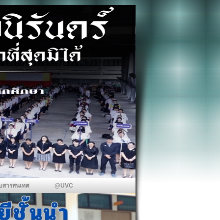
บสารสนเทศ
@UVC