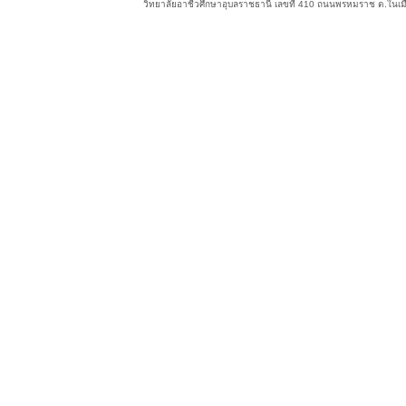
วิทยาลัยอาชีวศึกษาอุบลราชธานี เลขที่ 410 ถนนพรหมราช ต.ในเม